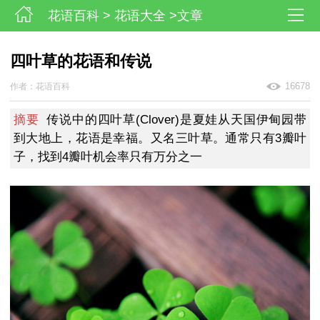
花语百科
>
花语大全
>文章
四叶草的花语和传说
16678
作者：花语百科
摘要
传说中的四叶草(Clover)是夏娃从天国伊甸园带
到大地上，花语是幸福。又名三叶草。通常只有3瓣叶
子，找到4瓣叶机会率只有万分之一