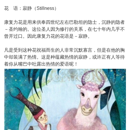
花 语：寂静（Stillness）
康复力花是用来供奉四世纪左右巴勒坦的隐士，沉静的隐者
－圣约翰的。这位圣人因为修行的关系，在七十年内几乎不
曾开过口。因此康复力花的花语是－寂静。
凡是受到这种花祝福而生的人非常沉默寡言，但是在他的胸
中却装满了热情。这是种蕴藏热情的寂静，或许正有人等待
着你从嘴巴中吐露出热情的爱语呢！