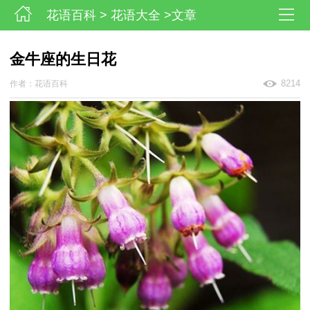
花语百科
>
花语大全
>文章
金牛座的生日花
8214
作者：花语百科