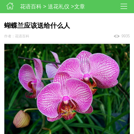
花语百科
>
送花礼仪
>文章
蝴蝶兰应该送给什么人
9935
作者：花语百科