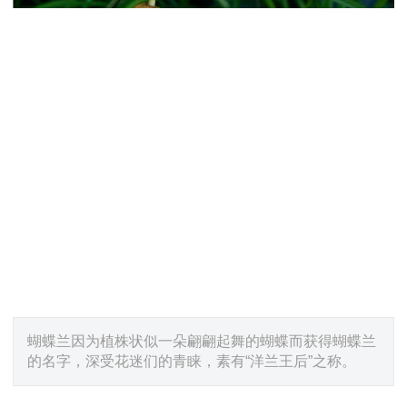
蝴蝶兰因为植株状似一朵翩翩起舞的蝴蝶而获得蝴蝶兰
的名字，深受花迷们的青睐，素有“洋兰王后”之称。