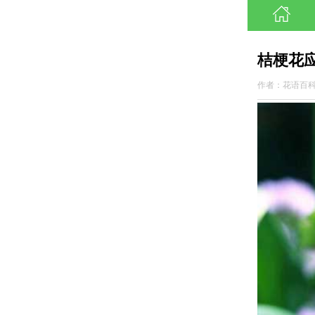
桔梗花
作者：花语百