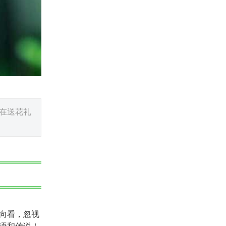
在送花礼
向看，忽视