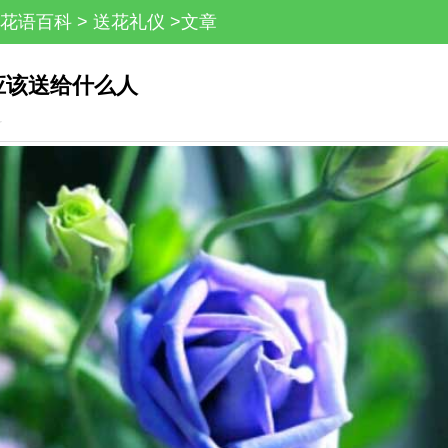
花语百科
>
送花礼仪
>文章
应该送给什么人
科